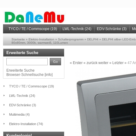
TYCO / TE / Commscope (19)
LWL-Technik (24)
EDV-Schränke (3)
Mu
Startseite
»
Elektro-Installation
»
Schalterprogramm
»
DELPHI
»
DELPHI silber LED-Ein
80x80mm, 3000k, warmweiß, 110Lumen
Erweiterte Suche
Go
« Erster
« zurück
weiter »
Letzter »
47
Ar
Erweiterte Suche
Browser-Schnellsuche
[
info
]
TYCO / TE / Commscope (19)
LWL-Technik (24)
EDV-Schränke (3)
Multimedia (4)
Elektro-Installation (74)
Kundenlogin!