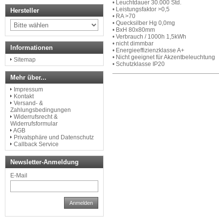
• Leuchtdauer 30.000 Std.
• Leistungsfaktor >0,5
Hersteller
• RA >70
• Quecksilber Hg 0,0mg
• BxH 80x80mm
• Verbrauch / 1000h 1,5kWh
• nicht dimmbar
Informationen
• Energieeffizienzklasse A+
• Nicht geeignet für Akzentbeleuchtung
Sitemap
• Schutzklasse IP20
Mehr über...
Impressum
Kontakt
Versand- &
Zahlungsbedingungen
Widerrufsrecht &
Widerrufsformular
AGB
Privatsphäre und Datenschutz
Callback Service
Newsletter-Anmeldung
E-Mail
Anmelden