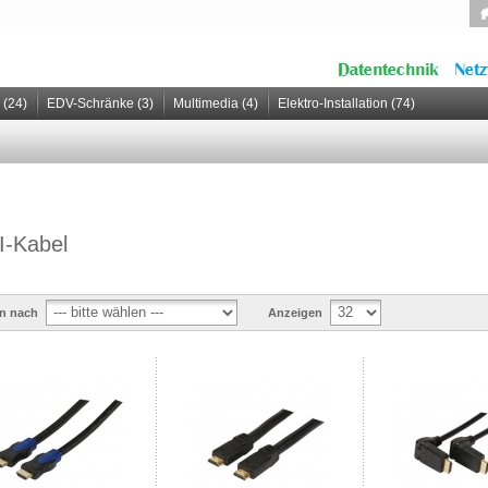
 (24)
EDV-Schränke (3)
Multimedia (4)
Elektro-Installation (74)
-Kabel
en nach
Anzeigen