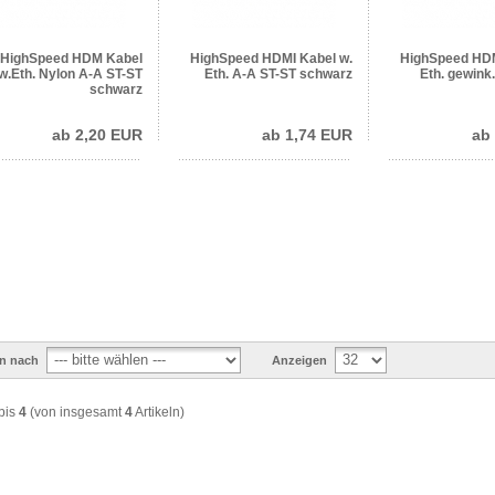
HighSpeed HDM Kabel
HighSpeed HDMI Kabel w.
HighSpeed HDM
w.Eth. Nylon A-A ST-ST
Eth. A-A ST-ST schwarz
Eth. gewink
schwarz
ab 2,20 EUR
ab 1,74 EUR
ab
en nach
Anzeigen
bis
4
(von insgesamt
4
Artikeln)