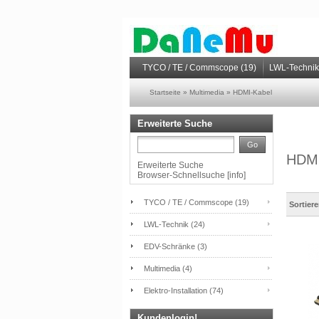
TYCO / TE / Commscope (19)
LWL-Technik
Startseite
»
Multimedia
»
HDMI-Kabel
Erweiterte Suche
Go
HDMI
Erweiterte Suche
Browser-Schnellsuche
[
info
]
TYCO / TE / Commscope (19)
Sortier
LWL-Technik (24)
EDV-Schränke (3)
Multimedia (4)
Elektro-Installation (74)
Kundenlogin!