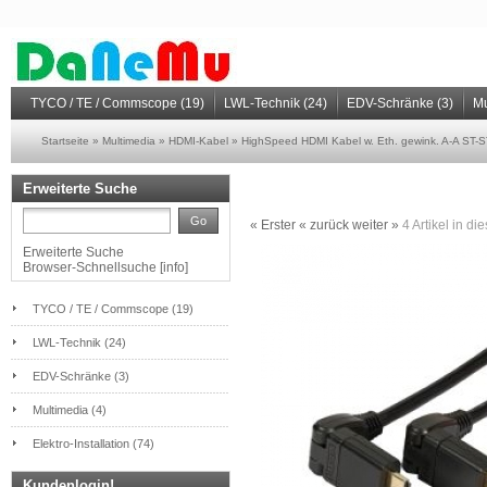
TYCO / TE / Commscope (19)
LWL-Technik (24)
EDV-Schränke (3)
Mu
Startseite
»
Multimedia
»
HDMI-Kabel
»
HighSpeed HDMI Kabel w. Eth. gewink. A-A ST-S
Erweiterte Suche
Go
« Erster
« zurück
weiter »
4
Artikel in di
Erweiterte Suche
Browser-Schnellsuche
[
info
]
TYCO / TE / Commscope (19)
LWL-Technik (24)
EDV-Schränke (3)
Multimedia (4)
Elektro-Installation (74)
Kundenlogin!