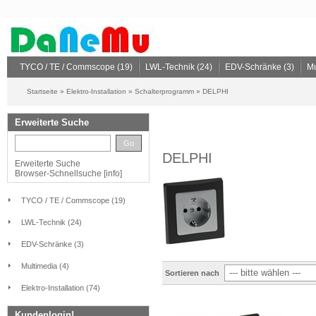
TYCO / TE / Commscope (19)
LWL-Technik (24)
EDV-Schränke (3)
Mu
Startseite
»
Elektro-Installation
»
Schalterprogramm
»
DELPHI
Erweiterte Suche
Go
DELPHI
Erweiterte Suche
Browser-Schnellsuche
[
info
]
TYCO / TE / Commscope (19)
LWL-Technik (24)
EDV-Schränke (3)
Multimedia (4)
Sortieren nach
Elektro-Installation (74)
Kundenlogin!