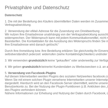
Privatsphäre und Datenschutz
Datenschutz
1.
Die mit der Bestellung des Käufers übermittelten Daten werden im Zusammen
Vertragsabwicklung.
2. Verwendung der eMail-Adresse für die Zusendung von Direktwerbung
Wir nutzen Ihre Emailadresse unabhängig von der Vertragsabwicklung ausschli
widersprechen. Der Widerspruch kann mit jedem Kommunikationsmittel, nicht n
Basistarifen. Die Kontaktdaten für die Ausübung des Widerspruchs finden Sie
Ihre Emailadresse wird danach gelöscht.“
Durch Ihre Anmeldung bzw. Ihre Bestellung erklären Sie gleichzeitig Ihr Ein
selbstverständlich jederzeit widerrufen (siehe Kontaktmöglichkeiten) und/o
3. Wir verwenden
grundsätzlich
keine "gekauften" oder anderweitig zur Verfüg
4. Wir geben
grundsätzlich
keinerlei Kundendaten zu Werbezwecken o.ä. an 
5.
Verwendung von Facebook-Plugins
Auf diesen Internetseiten werden Plugins des sozialen Netzwerkes facebook.co
Wenn Sie mit einem solchen Plugin versehene Internetseiten unserer Internetpr
dargestellt. Hierdurch wird an den Facebook-Server übermittelt, welche unsere
Benutzerkonto zu. Bei der Nutzung der Plugin-Funktionen (z.B. Anklicken des
des Plugins verhindern können.
Nähere Informationen zur Erhebung und Nutzung der Daten durch Facebook, üb