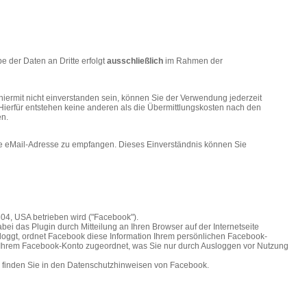
 der Daten an Dritte erfolgt
ausschließlich
im Rahmen der
iermit nicht einverstanden sein, können Sie der Verwendung jederzeit
Hierfür entstehen keine anderen als die Übermittlungskosten nach den
en.
ene eMail-Adresse zu empfangen. Dieses Einverständnis können Sie
304, USA betrieben wird ("Facebook").
ei das Plugin durch Mitteilung an Ihren Browser auf der Internetseite
geloggt, ordnet Facebook diese Information Ihrem persönlichen Facebook-
en Ihrem Facebook-Konto zugeordnet, was Sie nur durch Ausloggen vor Nutzung
 finden Sie in den Datenschutzhinweisen von Facebook.