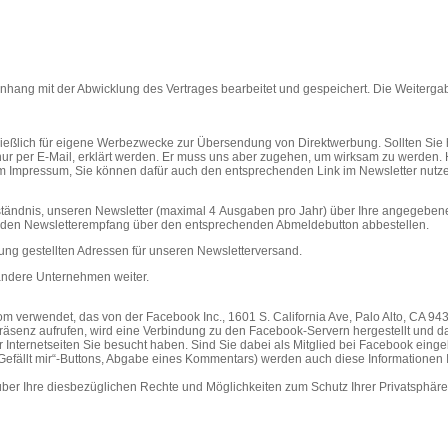
hang mit der Abwicklung des Vertrages bearbeitet und gespeichert. Die Weitergabe
eßlich für eigene Werbezwecke zur Übersendung von Direktwerbung. Sollten Sie h
ur per E-Mail, erklärt werden. Er muss uns aber zugehen, um wirksam zu werden. 
 im Impressum, Sie können dafür auch den entsprechenden Link im Newsletter nutz
verständnis, unseren Newsletter (maximal 4 Ausgaben pro Jahr) über Ihre angegeb
der den Newsletterempfang über den entsprechenden Abmeldebutton abbestellen.
ung gestellten Adressen für unseren Newsletterversand.
andere Unternehmen weiter.
m verwendet, das von der Facebook Inc., 1601 S. California Ave, Palo Alto, CA 94
äsenz aufrufen, wird eine Verbindung zu den Facebook-Servern hergestellt und dab
r Internetseiten Sie besucht haben. Sind Sie dabei als Mitglied bei Facebook ein
 „Gefällt mir“-Buttons, Abgabe eines Kommentars) werden auch diese Information
er Ihre diesbezüglichen Rechte und Möglichkeiten zum Schutz Ihrer Privatsphäre